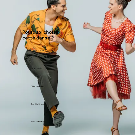
Pourquoi choisir
cette danse ?
Énergie positive
Facile d’accès
Plaisir immédiat
Convivialité assurée
Soirées festives