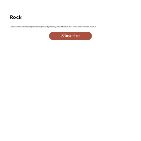
Rock
Le rock, danse conviviale et pleine d’énergie, séduit par son rythme entraînant et sa bonne humeur communicative.
S'inscrire