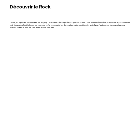
Découvrir le Rock
Le rock, est le petit-fils du blues et fils du Lindy hop. Cette danse a été simplifiée pour que vous puissiez vous amuser dès le début ; au bout d’un an, vous ne serez
peut-être pas des Fred Astaire, mais vous pourrez faire impression lors d’un mariage ou d’une soirée entre amis. Il vous faudra un peu plus de pratique pour
vraiment profiter et avoir des sensations de bons danseurs.